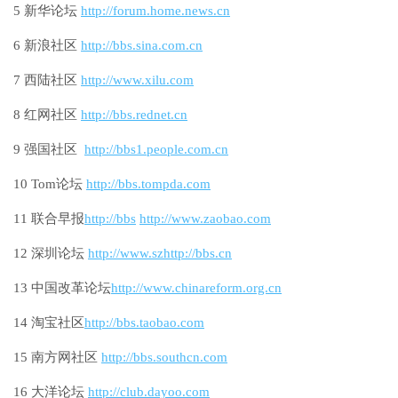
5 新华论坛
http://forum.home.news.cn
6 新浪社区
http://bbs.sina.com.cn
7 西陆社区
http://www.xilu.com
8 红网社区
http://bbs.rednet.cn
9 强国社区
http://bbs1.people.com.cn
10 Tom论坛
http://bbs.tompda.com
11 联合早报
http://bbs
http://www.zaobao.com
12 深圳论坛
http://www.szhttp://bbs.cn
13 中国改革论坛
http://www.chinareform.org.cn
14 淘宝社区
http://bbs.taobao.com
15 南方网社区
http://bbs.southcn.com
16 大洋论坛
http://club.dayoo.com